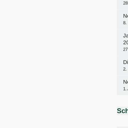
28
N
8.
J
2
27
Di
2.
N
1.
Sch